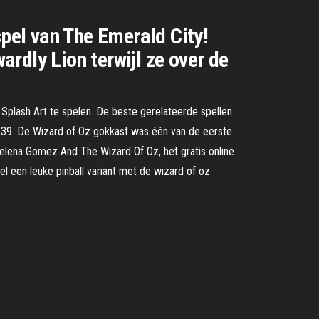
pel van The Emerald City!
rdly Lion terwijl ze over de
 Splash Art te spelen. De beste gerelateerde spellen
 1939. De Wizard of Oz gokkast was één van de eerste
Selena Gomez And The Wizard Of Oz, het gratis online
l een leuke pinball variant met de wizard of oz