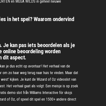
BEURTEN en MEGA WILDS in geheel nieuwe
ies in het spel? Waarom ondervind
. Je kan pas iets beoordelen als je
ke online beoordeling worden
 dit aspect.
l kan je dus echt op avontuur! Het verhaal van de
r om zo haar weg terug naar huis te vinden. Maar dat
e west’ kijken. Je kunt de Wizard of Oz videoslot van
st. Het verhaal gaat als volgt: Een meisje is op zoek
tis demo slot från Williams Interactive för skojs
ard of Oz, of speel dit spel en 1500+ andere direct