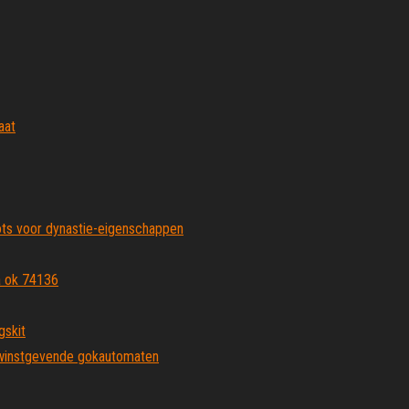
aat
ots voor dynastie-eigenschappen
a ok 74136
gskit
 winstgevende gokautomaten