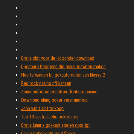
Gratis slot voor de lol zonder download
Openbare bedrijven die gokautomaten maken
Hoe te winnen bij gokautomaten van klasse 2
Red rock casino nfl-kansen
Zonne-informatiecentrum freiburg casino
Download elang poker versi android
John van t slot te koop
Top 10 australische pokersites
Gratis lunaris gokkast spelen door igt
Online poker echt geld florida