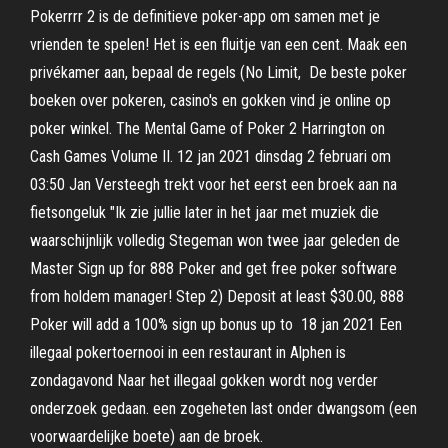
Pokerrrr 2 is de definitieve poker-app om samen met je
vrienden te spelen! Het is een fluitje van een cent. Maak een
privékamer aan, bepaal de regels (No Limit, De beste poker
boeken over pokeren, casino's en gokken vind je online op
poker winkel. The Mental Game of Poker 2 Harrington on
Cash Games Volume II. 12 jan 2021 dinsdag 2 februari om
03:50 Jan Versteegh trekt voor het eerst een broek aan na
fietsongeluk "Ik zie jullie later in het jaar met muziek die
waarschijnlijk volledig Stegeman won twee jaar geleden de
Master Sign up for 888 Poker and get free poker software
from holdem manager! Step 2) Deposit at least $30.00, 888
Poker will add a 100% sign up bonus up to 18 jan 2021 Een
illegaal pokertoernooi in een restaurant in Alphen is
zondagavond Naar het illegaal gokken wordt nog verder
onderzoek gedaan. een zogeheten last onder dwangsom (een
voorwaardelijke boete) aan de broek.