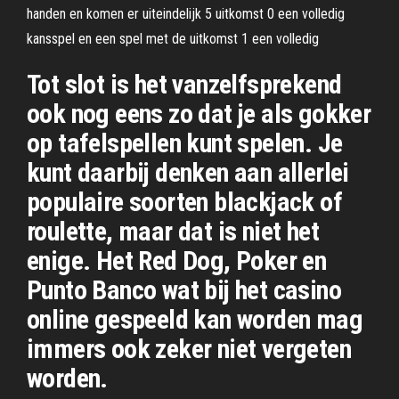
handen en komen er uiteindelijk 5 uitkomst 0 een volledig
kansspel en een spel met de uitkomst 1 een volledig
Tot slot is het vanzelfsprekend
ook nog eens zo dat je als gokker
op tafelspellen kunt spelen. Je
kunt daarbij denken aan allerlei
populaire soorten blackjack of
roulette, maar dat is niet het
enige. Het Red Dog, Poker en
Punto Banco wat bij het casino
online gespeeld kan worden mag
immers ook zeker niet vergeten
worden.