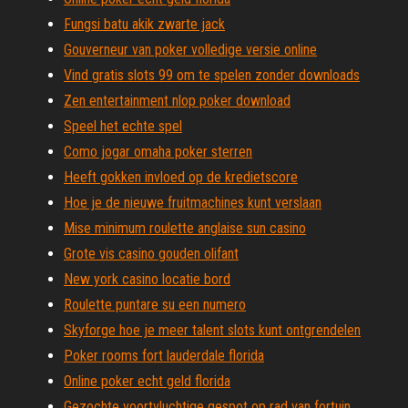
Fungsi batu akik zwarte jack
Gouverneur van poker volledige versie online
Vind gratis slots 99 om te spelen zonder downloads
Zen entertainment nlop poker download
Speel het echte spel
Como jogar omaha poker sterren
Heeft gokken invloed op de kredietscore
Hoe je de nieuwe fruitmachines kunt verslaan
Mise minimum roulette anglaise sun casino
Grote vis casino gouden olifant
New york casino locatie bord
Roulette puntare su een numero
Skyforge hoe je meer talent slots kunt ontgrendelen
Poker rooms fort lauderdale florida
Online poker echt geld florida
Gezochte voortvluchtige gespot op rad van fortuin