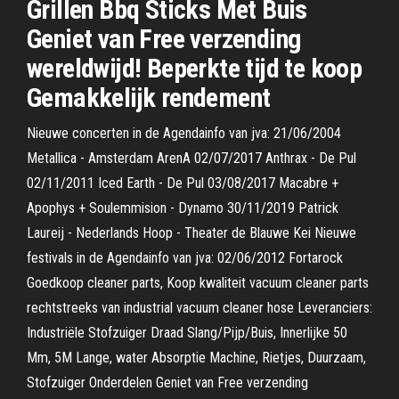
Grillen Bbq Sticks Met Buis
Geniet van Free verzending
wereldwijd! Beperkte tijd te koop
Gemakkelijk rendement
Nieuwe concerten in de Agendainfo van jva: 21/06/2004
Metallica - Amsterdam ArenA 02/07/2017 Anthrax - De Pul
02/11/2011 Iced Earth - De Pul 03/08/2017 Macabre +
Apophys + Soulemmision - Dynamo 30/11/2019 Patrick
Laureij - Nederlands Hoop - Theater de Blauwe Kei Nieuwe
festivals in de Agendainfo van jva: 02/06/2012 Fortarock
Goedkoop cleaner parts, Koop kwaliteit vacuum cleaner parts
rechtstreeks van industrial vacuum cleaner hose Leveranciers:
Industriële Stofzuiger Draad Slang/Pijp/Buis, Innerlijke 50
Mm, 5M Lange, water Absorptie Machine, Rietjes, Duurzaam,
Stofzuiger Onderdelen Geniet van Free verzending