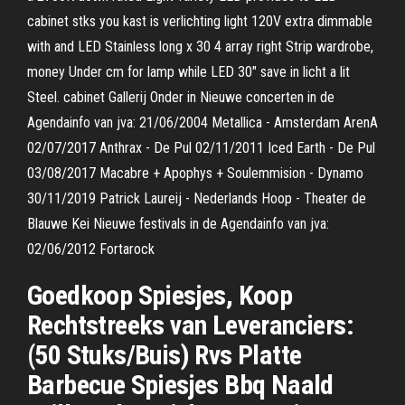
cabinet stks you kast is verlichting light 120V extra dimmable
with and LED Stainless long x 30 4 array right Strip wardrobe,
money Under cm for lamp while LED 30" save in licht a lit
Steel. cabinet Gallerij Onder in Nieuwe concerten in de
Agendainfo van jva: 21/06/2004 Metallica - Amsterdam ArenA
02/07/2017 Anthrax - De Pul 02/11/2011 Iced Earth - De Pul
03/08/2017 Macabre + Apophys + Soulemmision - Dynamo
30/11/2019 Patrick Laureij - Nederlands Hoop - Theater de
Blauwe Kei Nieuwe festivals in de Agendainfo van jva:
02/06/2012 Fortarock
Goedkoop Spiesjes, Koop
Rechtstreeks van Leveranciers:
(50 Stuks/Buis) Rvs Platte
Barbecue Spiesjes Bbq Naald