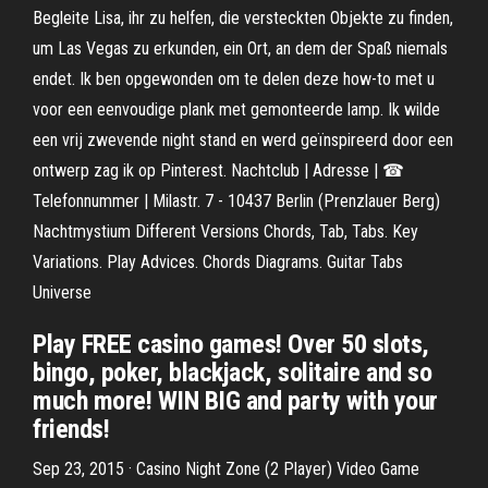
Begleite Lisa, ihr zu helfen, die versteckten Objekte zu finden,
um Las Vegas zu erkunden, ein Ort, an dem der Spaß niemals
endet. Ik ben opgewonden om te delen deze how-to met u
voor een eenvoudige plank met gemonteerde lamp. Ik wilde
een vrij zwevende night stand en werd geïnspireerd door een
ontwerp zag ik op Pinterest. Nachtclub | Adresse | ☎
Telefonnummer | Milastr. 7 - 10437 Berlin (Prenzlauer Berg)
Nachtmystium Different Versions Chords, Tab, Tabs. Key
Variations. Play Advices. Chords Diagrams. Guitar Tabs
Universe
Play FREE casino games! Over 50 slots,
bingo, poker, blackjack, solitaire and so
much more! WIN BIG and party with your
friends!
Sep 23, 2015 · Casino Night Zone (2 Player) Video Game