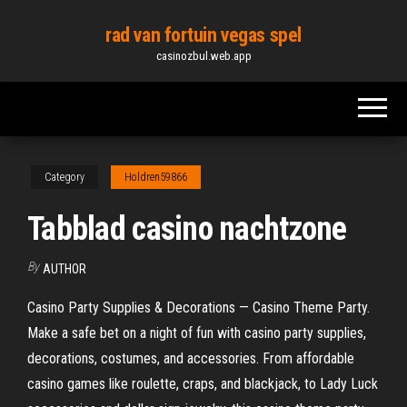
Skip
rad van fortuin vegas spel
to
casinozbul.web.app
the
content
Category
Holdren59866
Tabblad casino nachtzone
By
AUTHOR
Casino Party Supplies & Decorations — Casino Theme Party.
Make a safe bet on a night of fun with casino party supplies,
decorations, costumes, and accessories. From affordable
casino games like roulette, craps, and blackjack, to Lady Luck